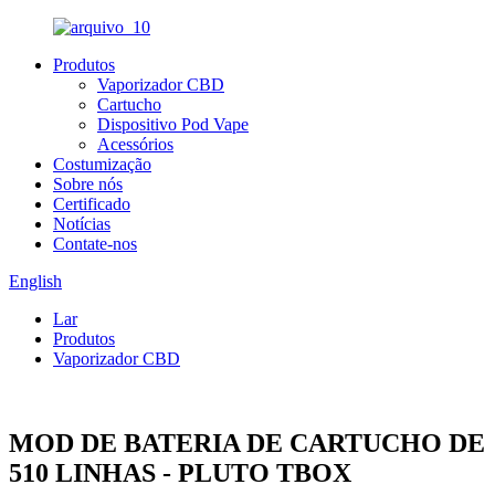
Produtos
Vaporizador CBD
Cartucho
Dispositivo Pod Vape
Acessórios
Costumização
Sobre nós
Certificado
Notícias
Contate-nos
English
Lar
Produtos
Vaporizador CBD
MOD DE BATERIA DE CARTUCHO DE
510 LINHAS - PLUTO TBOX