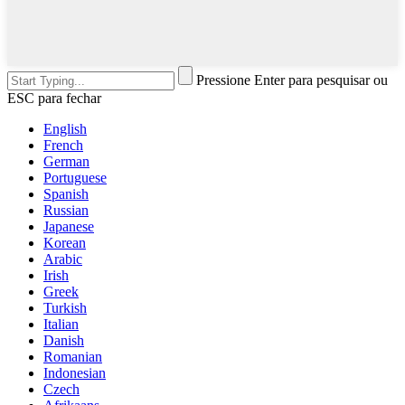
Pressione Enter para pesquisar ou
ESC para fechar
English
French
German
Portuguese
Spanish
Russian
Japanese
Korean
Arabic
Irish
Greek
Turkish
Italian
Danish
Romanian
Indonesian
Czech